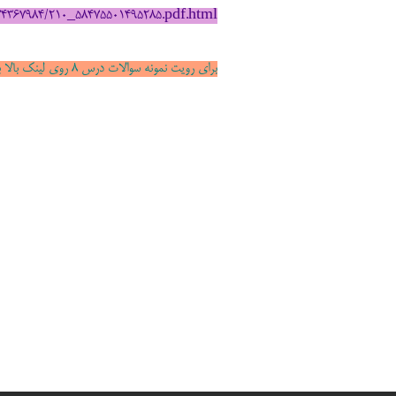
474367984/210_58475501495285.pdf.html
برای رویت نمونه سوالات درس 8 روی لینک بالا بزنید .