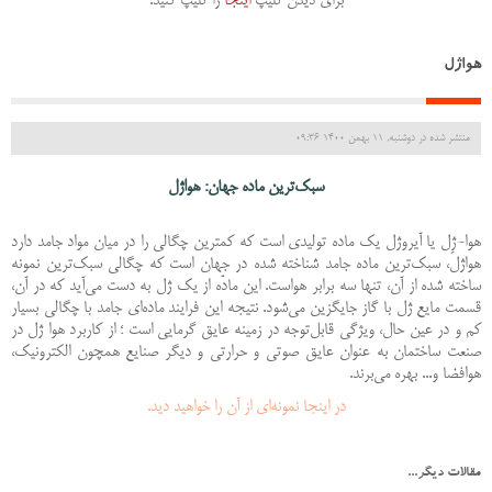
برای دیدن کلیپ
اینجا
را کلیپ کنید.
هوا‌ژل
منتشر شده در دوشنبه, 11 بهمن 1400 09:36
سبک‌ترین ماده جهان: هواژل
هوا-ژِل یا آیروژل یک ماده تولیدی است که کمترین چگالی را در میان مواد جامد دارد
هواژل، سبک‌ترین ماده جامد شناخته شده در جهان است که چگالی سبک‌ترین نمونه
ساخته شده از آن، تنها سه برابر هواست. این مادّه از یک ژل به دست می‌آید که در آن،
قسمت مایع ژل با گاز جایگزین می‌شود. نتیجه این فرایند ماده‌ای جامد با چگالی بسیار
کم و در عین حال، ویژگی قابل‌توجه در زمینه عایق گرمایی است ؛ از کاربرد هوا ژل در
صنعت ساختمان به عنوان عایق صوتی و حرارتی و دیگر صنایع همچون الکترونیک،
هوافضا و... بهره می‌برند.
در اینجا نمونه‌ای از آن را خواهید دید.
مقالات دیگر...