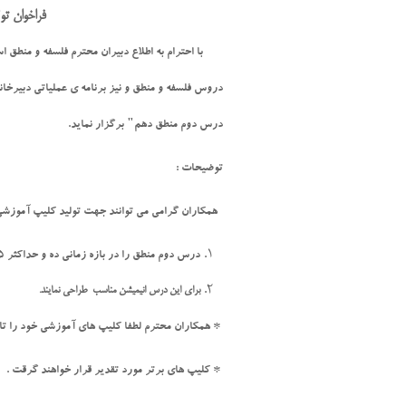
فراخوان ت
با احترام به اطلاع دبیران محترم فلسفه و منطق 
دروس فلسفه و منطق و نيز برنامه ی عملياتي دبيرخان
درس دوم منطق دهم" برگزار نمايد.
توضیحات :
همکاران گرامی می توانند جهت تولید کلیپ آموزشی 
درس دوم منطق را در بازه زمانی ده و حداکثر 15 دقیقه تدریس نمایند و از نحوه ی تدریس توسط موبایل یا وسایل دیگرفیلم برداری کنند .
برای این درس انیمیشن مناسب طراحی نمایند.
* همکاران محترم لطفا کلیپ های آموزشی خود را تا تاریخ 5/ 11 / 96 به دفتر گروه های آموزشی استان ا
* کلیپ های برتر مورد تقدیر قرار خواهند گرقت .