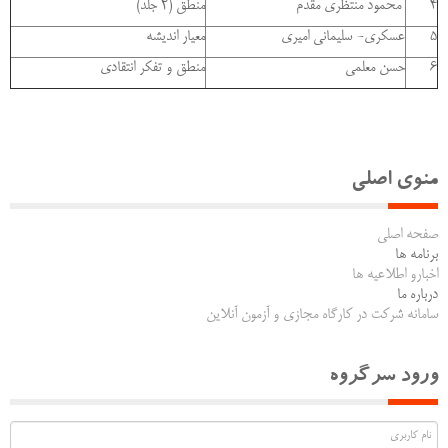
4
محمود منتظری مقدم
منطق (2 جلد)
5
عسکری- سلیمانی امیری
معیار اندیشه
6
حسن معلمی
منطق و تفکر انتقادی
منوی اصلی
صفحه اصلی
برنامه ها
اخبارو اطلاعیه ها
درباره ما
سامانه شرکت در کارگاه مجازی و آزمون آنلاین
ورود سرگروه