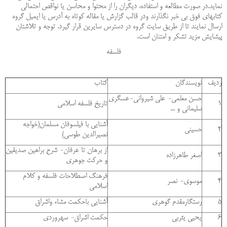
نماید.در صورت مطالعه و استفاده، ديگران را از محتوا و محاسن يا نواقص احتمالي
كتابهاي فوق بي خبر نگذارند ودر قالب گزارش يا مقاله كوتاه به آدرس يا ايميل گروه
ارسال نمايند تا از طريق سايت گروه در دسترس سايرين قرار گيرد. توجه و تلاشتان
پيشايش مزيد تشكر و امتنان است.
فلسفه
ردیف
نویسندگان
کتاب
حسن معلمی- علی شیروانی-عسگری
1
تاریخ فلسفه اسلامی
سلیمانی و ...
آشنایی با فیلسوفان مسلمان(خواجه
2
حسینی
نصیرالدین طوسی)
از برهان تا عرفان- شرح براهين صديقين
3
اصغر طاهرزاده
و حركت جوهری
فرهنگ اصطلاحات فلسفه و کلام
4
موسوی- نصر
اسلامی
5
رستگارمقدم گوهري
آشنايي باحكمت مشاء واشراق
6
يحيي يثربي
حكمت اشراق- سهروردي