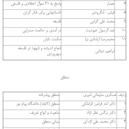
7
عصار
پاسخ به 21 سوال اعتقادي و فلسفي
8
فيشر- لنگرودي
داستانهايي براي فكر كردن
9
محمد علی گرامی
فلسفه
10
عبد الرسول عبودیت
در آمدی بر حکمت صدرایی
11
محمدرضا ارشادی نیا
حکمت تابان
شعاع اندیشه و شهود در فلسفه
ابراهیم دینانی
سهروردی
منطق
ردیف
عسکری سلیمانی امیری
منطق پیشرفته
1
دکتر احد فرامرز قراملکی
منطق (2جلد) ،دانشگاه پیام نور
2
دکتر نرگس نظر نژاد
ماهیت و انواع تعریف
3
دکتر محمد علی اژه ای
مبانی منطق