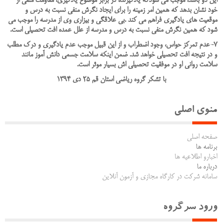
اين دو باشد، موجب مي شودکه يادگيرنده در برابر موضوع يادگيري، مقاومت منفي از
خود نشان بدهد که همين امر زمينه را براي ايجاد نگرش منفي نسبت به درس و
موقعيت هاي يادگيري فراهم مي کند .بي علاقگي و بيزاري وي از مدرسه را موجب مي
شود که همين نگرش منفي نسبت به درس و مدرسه از علل عمده افت تحصيلي است
.
7-عدم تمرکز حواس، وجود اضطراب و از اين قبيل موجب عدم يادگيري و درک مطلب
و در نتيجه افت تحصيلي خواهد شد. ضمن اينکه سلامت جسمي دانش آموز مانند
سلامت رواني او در موفقيت تحصيلي اش بسيار موثر است.
با تشکر گروه ریاضی استان قم 25 دی 1394
منوی اصلی
صفحه اصلی
برنامه ها
اخبارو اطلاعیه ها
درباره ما
سامانه شرکت در کارگاه مجازی و آزمون آنلاین
ورود سرگروه