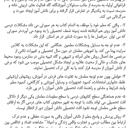
فراخواني اولياء به مدرسه از جانب مسئولان آموزشگاه، گاه فعاليت هاي تربيتي خانه و
مدرسه، نسبت به يکديگر در تعارض قرار گرفته و براي دانش آموز ايجاد حيرت و
سرگرداني مي کند.
2-. وقتي که معلم خود را موظف به اتمام کتاب به هر صورتي مي داند مشکلات درسي
دانش آموز روي هم انباشته شده، زمينه ضعف تحصيلي را به وجود مي آورد.در صورتی
که می توان سرفصل ها را به صورت شناور در هر استان قرار داد.
3- عدم تو جه به مسایل ومشکلات معلمین هنگامی که این مشکلات به کلاس
سرایت پیدا می کند .یا تعويض معلمان در حين سال تحصيلي و تغييرات ناشي از
مرخصي ها، اعمال روش هاي آمرانه و تنبيهي و گاه تنبيه بدني در مدارس، وجود محيط
هاي خشک و خالي از محبت علاوه بر ايجاد مشکل تحصيلي موجب مي شود که برخي
از دانش آموزان از مدرسه فرار کنند يا به کلي ترک تحصيل نمايند.
4-عواملي چون عدم توجه معلمان به تفاوت هاي فردي در آموزش، روشهاي ارزشيابي
غلط، دشواري امتحانات، کمبود تجهيزات و وسايل آموزشي و کارگاهي، کمبود معلم
واجد شرايط و مشاور و راهنما، افت تحصيلي دانش آموزان را در پي دارد.
5-عدم هماهنگي سطح کتابهاي درسي با سطح معلومات معلمان يکي ديگر از دلائل
افت تحصيلي مي تواند باشد. با توجه به تغيير محتوي کتاب هاي درسي اگر به ارتقاي
سطح علمي معلمان توجه نشود افت تحصيلي دانش آموزان دور از انتظار نيست.
6-روش پرسش و پاسخ معلم از دانش آموزان وقتي به صورت حفظي و عدم درک
ارتباط بين مطالب درسي و تجارب واقعي زندگي و احيانا" مشاهده تضاد و تناقص بين