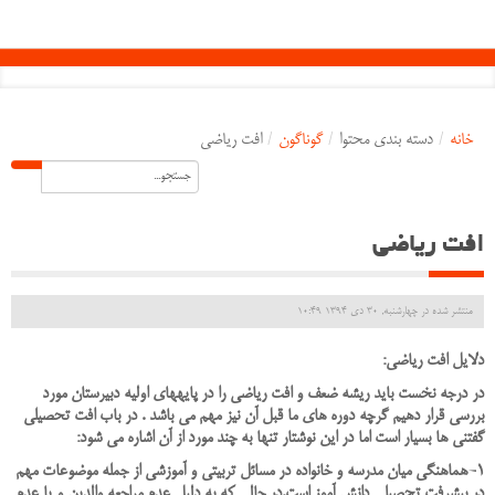
خانه
/
دسته بندی محتوا
/
گوناگون
/
افت ریاضی
افت ریاضی
منتشر شده در چهارشنبه, 30 دی 1394 10:49
دلایل افت ریاضی:
در درجه نخست بايد ريشه ضعف و افت رياضي را در پايه
های اولیه دبيرستان مورد
بررسي قرار دهيم گرچه دوره هاي ما قبل آن نيز مهم مي باشد . در باب افت تحصيلي
گفتني ها بسيار است اما در اين نوشتار تنها به چند مورد از آن اشاره مي شود:
1-هماهنگي ميان مدرسه و خانواده در مسائل تربيتي و آموزشي از جمله موضوعات مهم
در پيشرفت تحصيلي دانش آموز است.در حالي که به دليل عدم مراجعه والدين و يا عدم