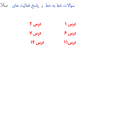
سلام
سوالات خط به خط
و
پاسخ فعالیت های
درس 1
درس 2
درس 6
درس 7
درس11
درس 12
د