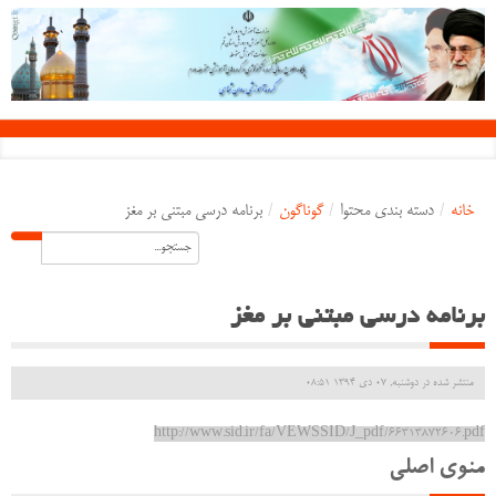
خانه
/
دسته بندی محتوا
/
گوناگون
/
ﺑﺮﻧﺎﻣﻪ درﺳﯽ ﻣﺒﺘﻨﯽ ﺑﺮ ﻣﻐﺰ
ﺑﺮﻧﺎﻣﻪ درﺳﯽ ﻣﺒﺘﻨﯽ ﺑﺮ ﻣﻐﺰ
منتشر شده در دوشنبه, 07 دی 1394 08:51
http://www.sid.ir/fa/VEWSSID/J_pdf/66313872606.pdf
منوی اصلی