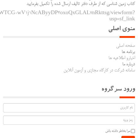
کتاب زمین شناسی که از طرف دفتر تالیف ارسال شده را تکمیل بفرمایید
iogt9WTCG0wV1j1NcAByyDP4oxoQxGLAL7nRkttsg/viewform?
usp=sf_link
منوی اصلی
صفحه اصلی
برنامه ها
اخبارو اطلاعیه ها
درباره ما
سامانه شرکت در کارگاه مجازی و آزمون آنلاین
ورود سرگروه
مرا بخاطر داشته باش