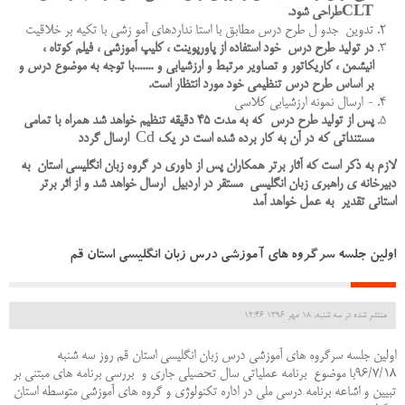
CLT
طراحی شود.
تدوین جدو ل طرح درس مطابق با استا نداردهای آمو زشی با تکیه بر خلاقیت
در تولید طرح درس خود استفاده از پاورپوینت ، کلیپ آموزشی ، فیلم کوتاه ،
انیشمن ، کاریکاتور و تصاویر مرتبط و ارزشیابی و .......با توجه به موضوع درس و
بر اساس طرح درس تنظیمی خود مورد انتظار است.
- ارسال نمونه ارزشیابی کلاسی
پس از تولید طرح درس
که به مدت
45
دقیقه تنظیم خواهد شد همراه با تمامی
مستنداتی که در آن به کار برده شده است در یک
Cd
ارسال گردد
لازم به ذکر است که آثار برتر همکاران پس از داوری در گروه زبان انگلیسی استان به
دبیرخانه ی راهبری زبان انگلیسی مستقر در اردبیل ارسال خواهد شد و از اثر برتر
استانی تقدیر به عمل خواهد آمد
اولین جلسه سرگروه های آموزشی درس زبان انگلیسی استان قم
منتشر شده در سه شنبه, 18 مهر 1396 12:46
اولین جلسه سرگروه های آموزشی درس زبان انگلیسی استان قم روز سه شنبه
96/7/18با موضوع برنامه عملیاتی سال تحصیلی جاری و بررسی برنامه های مبتنی بر
تبیین و اشاعه برنامه درسی ملی در اداره تکنولوژی و گروه های آموزشی متوسطه استان