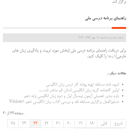
برگزار شد.
راهنماي برنامه درسي ملي
منتشر شده در سه شنبه, 18 مهر 1396 12:40
برای دریافت راهنمای برنامه درسی ملی (بخش حوزه تربیت و یادگیری زبان های
خارجی)
اینجا
را کلیک کنید.
مقالات دیگر...
شیوه نامه مسابقه تهیه پوشه کار درس زبان انگلیسی
اولین گاهنامه گروه زبان انگلیسی استان قم منتشر شد......
بارم بندي تفصيلي آزمون نيمسال اول و دوم زبان انگليسي پايه دهم
دستورالعمل برگزاری مسابقه نقد و بررسی کتاب زبان انگلیسی دهم Vision1
صفحه23 از30
شروع
قبلی
18
19
20
21
22
23
24
25