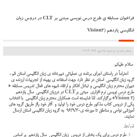
فراخوان مسابقه ی طرح درس نویسی مبتنی بر CLT در دروس زبان
انگلیسی یازدهم (Vision2
منتشر شده در سه شنبه, 25 مهر 1396 13:14
سلام عليكم
احتراماً در راستای اجرای برنامه ی عملیاتی دبیرخانه ی زبان انگلیسی استان قم ،
گروه زبان انگلیسی استان در نظر دارد جهت استفاده
ی بهینه از تجربیات ارزنده ی
دبیران محترم زبان انگلیسی و تبادل افکار و ارتقاء شیوه های فعال تدریس مسابقه «
طرح درس نویسی نرم افزاری مبتنی برCLT در درزبان انگلیسی
سال
یازدهم
(Vision 2
» برگزارکند. لذا شایسته است همکاران محترم زبان انگلیسی با انتخاب
یکی از دروس کتاب مذکور طرح درس خود را تولید و
آثار خود رااز طریق گروه های
آموزشی نواحی و مناطق تا مورخه ی96/9/30 به گروه زبان انگلیسی استان ارسال
نمایند.
شرایط:
طرح درس برای یک بخش از دروس زبان انگلیسی سال
یازدهم
بر اساس