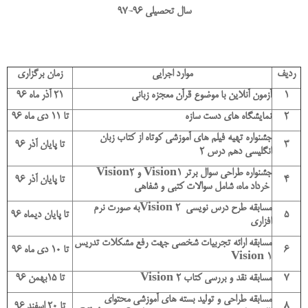
سال تحصیلی 96-97
ردیف
موارد اجرایی
زمان برگزاری
1
آزمون آنلاین با موضوع قرآن معجزه زبانی
21 آذر ماه 96
2
نمایشگاه های دست سازه
تا 11 دی ماه 96
جشنواره تهیه فیلم های آموزشی کوتاه از کتاب زبان
3
تا پایان آذر 96
انگلیسی دهم درس 2
جشنواره طراحی سوال برتر
Vision1
و
Vision2
4
تا پایان آذر 96
خرداد ماه، شامل سوالات کتبی و شفاهی
مسابقه طرح درس نویسی
Vision 2
به صورت نرم
5
تا پایان دیماه 96
افزاری
مسابقه ارائه تجربیات شخصی جهت رفع مشکلات تدریس
6
تا 10 دی ماه 96
Vision 1
7
مسابقه نقد و بررسی کتاب
Vision 2
تا 15بهمن 96
مسابقه طراحی و تولید بسته های آموزشی محتوای
8
تا 20 اسفند 96