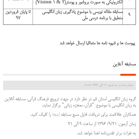
الکترونیکی به صورت بروشور و پوستر(
(Vision 1 & 2
مسابقه مقاله نویسی با موضوع یادگیری زبان انگلیسی
تا پایان فروردین
9
منطبق با برنامه درسی ملی
97
پیوست ها و شیوه نامه ها متعاقبا ارسال خواهد شد
مسابقه آنلاین
منتشر شده در سه شنبه, 02 آبان 1396 09:15
گروه زبان انگلیسی استان قم در نظر دارد در جهت ترویج فرهنگ قرآنی، مسابقه آنلاین
به زبان انگلیسی با موضوع: "قرآن، معجزه زبانی" برگزار نماید.
همکاران علاقمند برای دریافت فایل منبع مسابقه
اینجا
را کلیک کنید.
زمان آزمون: 9/21/ 1396 از ساعت 9 الی 21
به نفرات برتر تقدیرنامه اهدا خواهد شد.