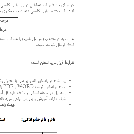
در اجرای بند 7 برنامه عملیاتی درس زبان انگلیسی استان قم با عنوان
از دبیران محترم زبان انگلیسی دعوت به همکاری 
مرحله
مرحل
هر
ناحیه
اثر
منتخب (نفر
اول
ناحیه
(
را
همراه
با
مست
استان
ارسال
خواهند
نمود
.
شرایط ذیل مزید امتنان است:
این طرح در راستای نقد و بررسی یا تحلیل وض
طرح بر اساس فرمت
WORD
و
PDF
با
رتبه اول در مرحله استانی از طرف اداره كل 
طرف ادارات آموزش و پرورش نواحی مورد تقدی
جهت راهنم