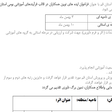
فراخوان ايده هاي نوين همکاران در قالب فرآيندهاي آموزشي بومي استان
می شود.
 ی ناحیه ای
3 بهمن ماه
ه ی استانی
10 بهمن ماه
ندات
)
اثر و
فرم
داوری
(
،
جهت
شرکت
و
ارزیابی
در
مرحله
استانی به
گروه
های
آموزشی
عیت آموزشی انجام پذیرد.
شد .
آموزش و پرورش استان قم مورد تقدير قرار خواهد گرفت و حایزین رتبه های دوم و سوم از
ر قرار خواهند گرفت.
ایی واطلاع همکاران، نمون برگ داوری تقدیم می گردد