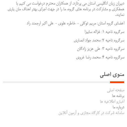
دبیران زبان انگلیسی استان می پردازد. از همکاران محترم درخواست می کنیم با
همفکری و مشارکت در برنامه های گروه، ما را در جهت اجرای بهتر اهداف مان یاری
نمایند.
اعضای گروه استان: مریم توکلی - خاطره علوی - علی اکبر ارجمند راد
سرگروه ناحیه 1: غزاله سابیزا
سرگروه ناحیه 2: محمد جواد انصاری
سرگروه ناحیه 3: علی عزیز زادگان
سرگروه ناحیه 4: محمد رضا غروی
منوی اصلی
صفحه اصلی
برنامه ها
اخبارو اطلاعیه ها
درباره ما
سامانه شرکت در کارگاه مجازی و آزمون آنلاین