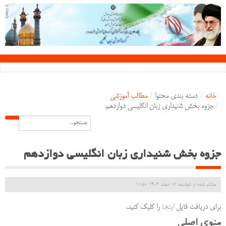
خانه
/
دسته بندی محتوا
/
مطالب آموزشی
/
جزوه بخش شنيداري زبان انگليسي دوازدهم
جزوه بخش شنيداري زبان انگليسي دوازدهم
منتشر شده در دوشنبه, 12 اسفند 1404 11:50
براي دريافت فايل
اينجا
را كليك كنيد.
منوی اصلی