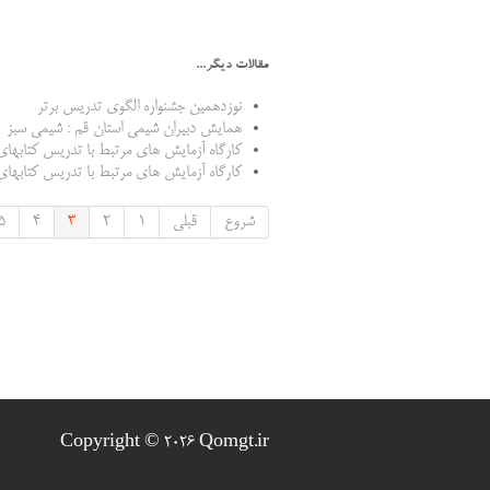
مقالات دیگر...
نوزدهمین جشنواره الگوی تدریس برتر
همایش دبیران شیمی استان قم : شیمی سبز
کارگاه آزمایش های مرتبط با تدریس کتابها
کارگاه آزمایش های مرتبط با تدریس کتابها
شروع
قبلی
1
2
3
4
5
Copyright © 2026 Qomgt.ir