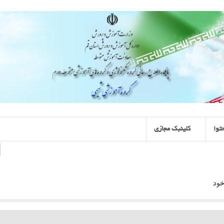
توا
کلینبک مجازی
خود