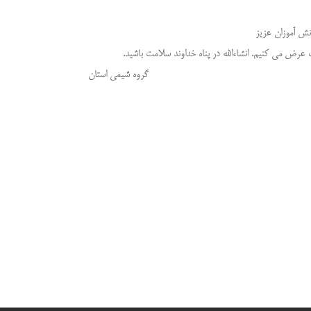
نش آموزان عزیز
رض می کنیم. انشاءالله در پناه خداوند سلامت باشید.
می استان