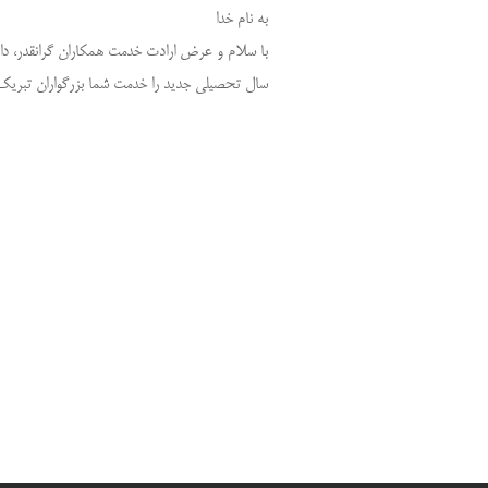
به نام خدا
با سلام و عرض ارادت خدمت همکاران گرانقدر، دا
سال تحصیلی جدید را خدمت شما بزرگواران تبریک ع
گروه شی