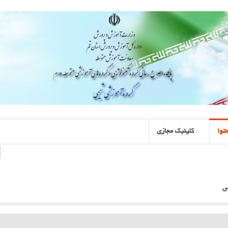
توا
کلینبک مجازی
ی