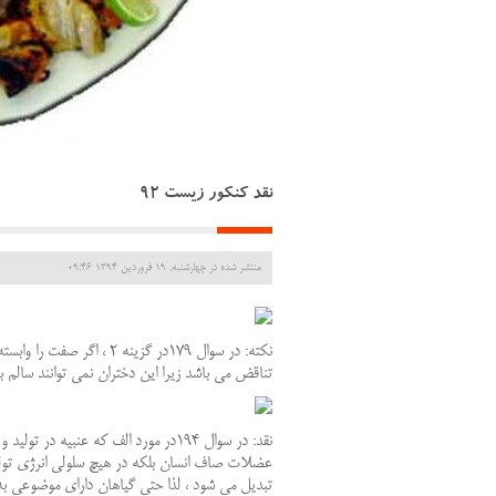
نقد كنكور زيست 92
منتشر شده در چهارشنبه, 19 فروردين 1394 09:46
تناقض مي باشد زيرا اين دختران نمي توانند سالم
نقد: در سوال 194در مورد الف كه عنبي
عضلات صاف انسان بلكه در هيچ سلولي انرژي تولي
تبديل مي شود ، لذا حتي گياهان داراي موضوعي به 