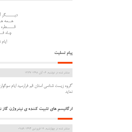
دیــــــگر آ
هــمه هـ
قـــــطره 
چـاه فـ
ایام
پیام تسلیت
منتشر شده در دوشنبه, 06 آبان 1398 13:37
'گروه زیست شناسی استان قم فرارسید ایام سوگو
نماید
ارگانیسم های تثبیت کننده ی نیتروژن گاز ن
منتشر شده در چهارشنبه, 19 فروردين 1394 09:59