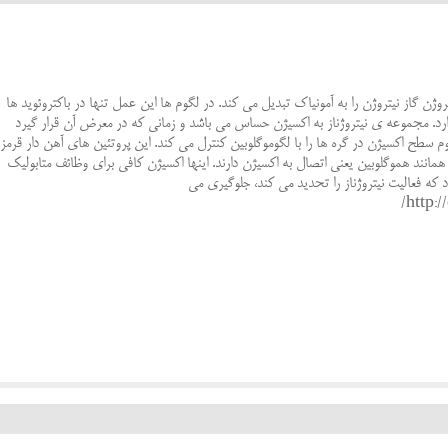
تروژن گاز نیتروژن را به آمونیاک تبدیل می کند. در لگوم ها این عمل تنها در باکتروئوید ها
دارد. مجموعه ی نیتروژناز به اکسیژن حساس می باشد و زمانی که در معرض آن قرار گیرد
م سطح اکسیژن در گره ها را با لگوموگلوبین کنترل می کند. این پروتئین های آهن دار قرمز
 همانند هموگلوبین یعنی اتصال به اکسیژن دارند. اینها اکسیژن کافی برای وظائف متابولیک
زاد که فعالیت نیتروژناز را تحدید می کند، جلوگیری می