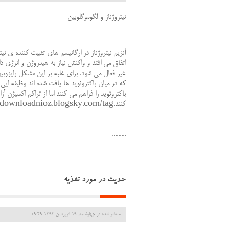
نیتروژناز و لگوموگلوبین
آنزیم نیتروژناز در ارگانیسم های تثبیت کننده ی نی
اتفاق می افتد و واکنش نیاز به هیدروژن و انرژی 
غیر فعال می شود. برای غلبه بر این مشکل رایزوبیو
که در میان باکتروئوید ها یافت شده اند وظیفه ایی
باکتروئوید را فراهم می کنند اما از تراکم اکسیژن آ
کنند.http://downloadnioz.blogsky.com/tag/
.........
حدیث در مورد تغذیه
منتشر شده در چهارشنبه, 19 فروردين 1394 09:49