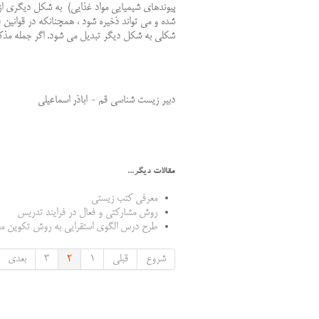
شده و مي تواند ذخيره شود ، همچنانكه در قوانين ف
شكلي به شكل ديگر تبديل مي شود. اگر جمله مذكور به صورت توليد و ذخيره P
دبير زيست شناسي قم - اباذر اسماعيلي
مقالات دیگر...
معرفي كتب زيستي
روش مشارکتی و فعال در فرایند تدریس
طرح درس الگوی استقرایی به روش تکوین م
شروع
قبلی
1
2
3
بعدی