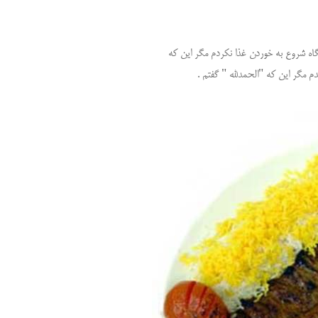
ه شروع به خوردن غذا نکردم مگر این که
م مگر این که "الحمدلله " گفتم .