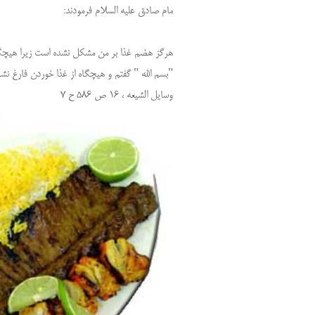
مام صادق علیه السلام فرمودند:
هرگز هضم غذا بر من مشکل نشده است زیرا هیچگا
"بسم الله " گفتم و هیچگاه از غذا خوردن فارغ نشد
وسایل الشیعه ، 16 ص 586 ح 7