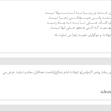
ن خـــنـده ی زیــــبا بـــه لــب مــــــولا نـیـست
ستـنـد ولــــی هـیــــچکـــسی زهـــرا نـیـست
ی اشــک عـــــلی تـــا بـــه تــه چـــاه رسـیــد
ـهــمیــد کـه کـسی هـمچو عـــلی تنها نـیـست
 شهادت و سوگواری حضرت زهرا س تسلیت باد
اری رحلت پیامبر اکرم(ص)و شهادت امام رضا(ع)راخدمت همکاران محترم تسلیت عرض می
یتروژن