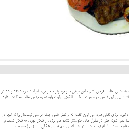
نكته: در سوال 179در گزينه 2 ، اگر صفت را وابسته به جنس غالب فرض كنيم ، اين فرض با وجود پدر بيمار براي افراد شماره 8 ،14 و 18 در
 باشند، پس اين فرض در صورت سوال با الگوي توارث وابسته به جنس غالب مطابقت ندارد.
ه در توليد و ذخيره انرژي نقش دارد، مي توان گفت كه از نظر علمي جمله درستي نيست! زيرا نه تنها در
د نمي شود، حتي در سلول هاي فتوسنتز كننده هم انرژي از شكل نوري به شكل شيميايي
نام بازده تبديل انرژي هستند. در بدن انسان هم تبديل شكلي از انرژي ( موجود در