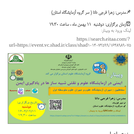
📌مدرس: زهرا فرجی دانا ( سر گروه آزمایشگاه استان)
⏰زمان برگزاری: دوشنبه 11 بهمن ماه ، ساعت 19:30
لینک ورود به وبینار:
https://search.eitaa.com/?
url=https://event.vc.shad.ir/class/shad1014073599/1648989075