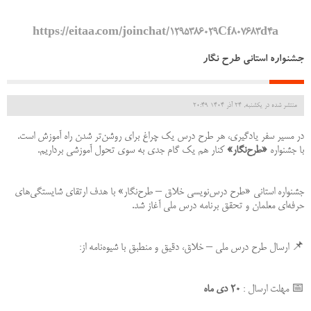
https://eitaa.com/joinchat/1295386029Cf807683d4a
جشنواره استانی طرح نگار
منتشر شده در یکشنبه, 24 آذر 1404 20:49
در مسیر سفر یادگیری، هر طرح درس یک چراغ برای روشن‌تر شدن راه آموزش است.
با جشنواره
«طرح‌نگار»
کنار هم یک گام جدی به سوی تحول آموزشی برداریم.
جشنواره استانی «طرح درس‌نویسی خلاق – طرح‌نگار» با هدف ارتقای شایستگی‌های
حرفه‌ای معلمان و تحقق برنامه درس ملی آغاز شد.
📌 ارسال طرح درس ملی – خلاق، دقیق و منطبق با شیوه‌نامه از:
📅 مهلت ارسال :
۲۰ دی ماه