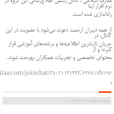
معارف اسلامی ، کانال رسمی اطلاع‌رسانی این گروه در
نرم افزار ایتا
راه‌اندازی شده است.
از همه دبیران ارجمند دعوت می‌شود با عضویت در این
کانال، در
جریان تازه‌ترین اطلاعیه‌ها و برنامه‌های آموزشی قرار
گیرند و از
محتوای تخصصی و تجربیات همکاران بهره‌مند شوند.
eitaa.com/joinchat/3502114133C626817b19e
ا
منتشر شده در دوشنبه, 11 آذر 1404 12:24