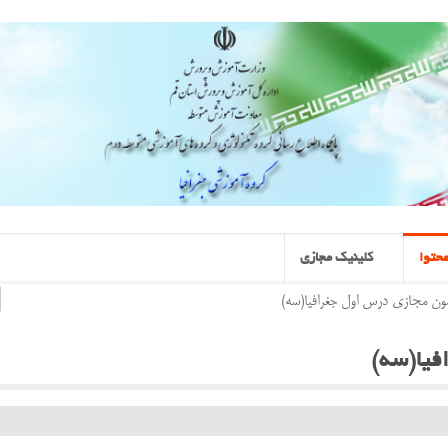
حتوا
کلینیک مجازی
مون مجازی درس اول جغرافیا(سه)
فیا(سه)