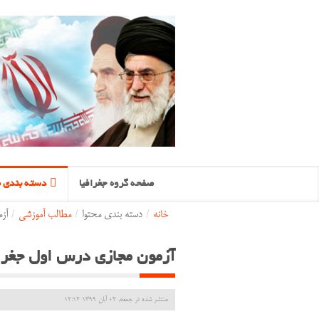
صفحه گروه جغرافیا
دسته بندی م
خانه
/
دسته بندی محتوا
/
مطالب آموزشی
/
آز
آزمون مجازی درس اول جغرا
منتشر شده در جمعه, 02 آبان 1399 12:12