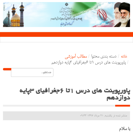
خانه
/
دسته بندی محتوا
/
مطالب آموزشی
/
پاورپوینت های درس 1تا 6جغرافیای 3پایه دوازدهم
پاورپوینت های درس 1تا 6جغرافیای 3پایه
دوازدهم
منتشر شده در یکشنبه, 21 مرداد 1397 09:33
با سلام